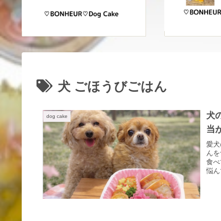
犬 ごほうびごはん
犬
dog cake
当
愛犬
んを
食べ
悩ん