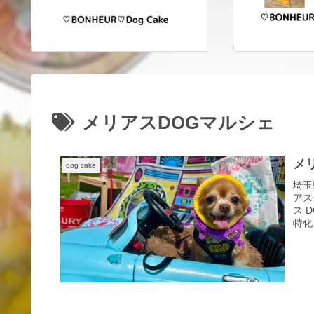
メリアスDOGマルシェ
メ
dog cake
埼玉
アス
ス 
特化